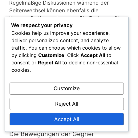
Regelmäßige Diskussionen während der
Seitenwechsel können ebenfalls die
Kommunikation verbessern. Die Partner sollten
We respect your privacy
überprüfen, was funktioniert und was
Cookies help us improve your experience,
angepasst werden muss, um ihre Strategien in
deliver personalized content, and analyze
Echtzeit anzupassen. Die Verwendung
traffic. You can choose which cookies to allow
einfacher Phrasen oder Handzeichen kann die
by clicking
Customize
. Click
Accept All
to
Kommunikation während schneller Ballwechsel
consent or
Reject All
to decline non-essential
vereinfachen.
cookies.
Darüber hinaus kann eine positive Einstellung
und gegenseitige Ermutigung die Moral und
Customize
Leistung steigern. Das Feiern kleiner Siege
zusammen fördert ein unterstützendes Umfeld,
Reject All
das während herausfordernder Spiele
entscheidend sein kann.
Accept All
Die Bewegungen der Gegner