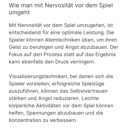
Wie man mit Nervosität vor dem Spiel
umgeht
Mit Nervosität vor dem Spiel umzugehen, ist
entscheidend für eine optimale Leistung. Die
Spieler können Atemtechniken üben, um ihren
Geist zu beruhigen und Angst abzubauen. Der
Fokus auf den Prozess statt auf das Ergebnis
kann ebenfalls den Druck verringern.
Visualisierungstechniken, bei denen sich die
Spieler vorstellen, erfolgreiche Spielzüge
auszuführen, können das Selbstvertrauen
stärken und Angst reduzieren. Leichte
körperliche Aktivitäten vor dem Spiel können
helfen, Spannungen abzubauen und die
Konzentration zu verbessern.