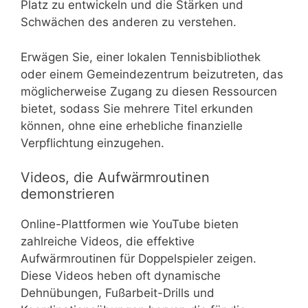
Platz zu entwickeln und die Stärken und
Schwächen des anderen zu verstehen.
Erwägen Sie, einer lokalen Tennisbibliothek
oder einem Gemeindezentrum beizutreten, das
möglicherweise Zugang zu diesen Ressourcen
bietet, sodass Sie mehrere Titel erkunden
können, ohne eine erhebliche finanzielle
Verpflichtung einzugehen.
Videos, die Aufwärmroutinen
demonstrieren
Online-Plattformen wie YouTube bieten
zahlreiche Videos, die effektive
Aufwärmroutinen für Doppelspieler zeigen.
Diese Videos heben oft dynamische
Dehnübungen, Fußarbeit-Drills und