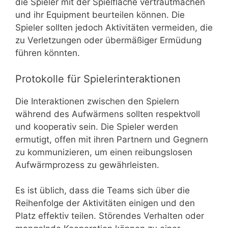
die Spieler mit der Spielfläche vertrautmachen
und ihr Equipment beurteilen können. Die
Spieler sollten jedoch Aktivitäten vermeiden, die
zu Verletzungen oder übermäßiger Ermüdung
führen könnten.
Protokolle für Spielerinteraktionen
Die Interaktionen zwischen den Spielern
während des Aufwärmens sollten respektvoll
und kooperativ sein. Die Spieler werden
ermutigt, offen mit ihren Partnern und Gegnern
zu kommunizieren, um einen reibungslosen
Aufwärmprozess zu gewährleisten.
Es ist üblich, dass die Teams sich über die
Reihenfolge der Aktivitäten einigen und den
Platz effektiv teilen. Störendes Verhalten oder