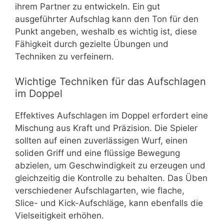
ihrem Partner zu entwickeln. Ein gut
ausgeführter Aufschlag kann den Ton für den
Punkt angeben, weshalb es wichtig ist, diese
Fähigkeit durch gezielte Übungen und
Techniken zu verfeinern.
Wichtige Techniken für das Aufschlagen
im Doppel
Effektives Aufschlagen im Doppel erfordert eine
Mischung aus Kraft und Präzision. Die Spieler
sollten auf einen zuverlässigen Wurf, einen
soliden Griff und eine flüssige Bewegung
abzielen, um Geschwindigkeit zu erzeugen und
gleichzeitig die Kontrolle zu behalten. Das Üben
verschiedener Aufschlagarten, wie flache,
Slice- und Kick-Aufschläge, kann ebenfalls die
Vielseitigkeit erhöhen.