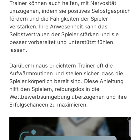
Trainer können auch helfen, mit Nervosität
umzugehen, indem sie positives Selbstgespräch
fördern und die Fähigkeiten der Spieler
verstärken. Ihre Anwesenheit kann das
Selbstvertrauen der Spieler stärken und sie
besser vorbereitet und unterstützt fühlen
lassen.
Darüber hinaus erleichtern Trainer oft die
Aufwärmroutinen und stellen sicher, dass die
Spieler körperlich bereit sind. Diese Anleitung
hilft den Spielern, reibungslos in die
Wettbewerbsumgebung überzugehen und ihre
Erfolgschancen zu maximieren.