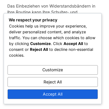
Das Einbeziehen von Widerstandsbändern in
Ihre Routine kann Ihre Schulter- und
Armmuskulatur stärken, die für einen kraftvollen
We respect your privacy
Aufschlag entscheidend ist. Ziel ist es, einen
Cookies help us improve your experience,
Teil Ihrer Übungszeit speziell dem Aufschlag zu
deliver personalized content, and analyze
widmen, idealerweise etwa 20-30% Ihrer
traffic. You can choose which cookies to allow
gesamten Übungseinheit.
by clicking
Customize
. Click
Accept All
to
consent or
Reject All
to decline non-essential
Darüber hinaus sollten Sie in Betracht ziehen,
cookies.
Ihre Aufschlagstatistiken, wie Geschwindigkeit
und Genauigkeit, zu verfolgen, um Ihren
Customize
Fortschritt im Laufe der Zeit zu überwachen.
Diese Daten können Ihnen helfen,
Reject All
Verbesserungsbereiche zu identifizieren und Ihr
Training entsprechend anzupassen.
Accept All