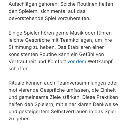
Aufschlägen gehören. Solche Routinen helfen
den Spielern, sich mental auf das
bevorstehende Spiel vorzubereiten.
Einige Spieler hören gerne Musik oder führen
leichte Gespräche mit Teamkollegen, um ihre
Stimmung zu heben. Das Etablieren einer
konsistenten Routine kann ein Gefühl von
Vertrautheit und Komfort
vor dem
Wettkampf
schaffen.
Rituale können auch Teamversammlungen oder
motivierende Gespräche umfassen, die Einheit
und gemeinsame Ziele stärken. Diese Praktiken
helfen den Spielern, mit einer klaren Denkweise
und gesteigertem Selbstvertrauen in das Spiel
zu gehen.