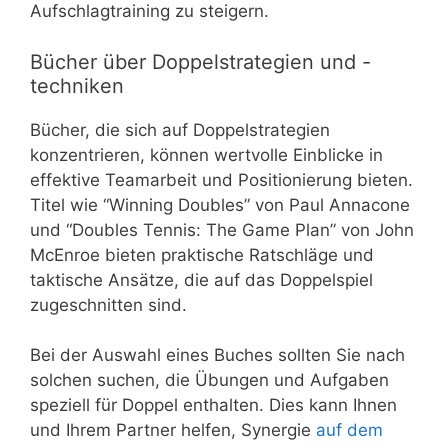
Aufschlagtraining zu steigern.
Bücher über Doppelstrategien und -
techniken
Bücher, die sich auf Doppelstrategien
konzentrieren, können wertvolle Einblicke in
effektive Teamarbeit und Positionierung bieten.
Titel wie “Winning Doubles” von Paul Annacone
und “Doubles Tennis: The Game Plan” von John
McEnroe bieten praktische Ratschläge und
taktische Ansätze, die auf das Doppelspiel
zugeschnitten sind.
Bei der Auswahl eines Buches sollten Sie nach
solchen suchen, die Übungen und Aufgaben
speziell für Doppel enthalten. Dies kann Ihnen
und Ihrem Partner helfen, Synergie
auf dem