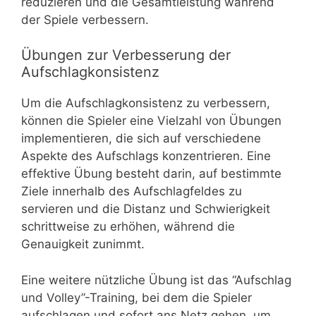
reduzieren und die Gesamtleistung während
der Spiele verbessern.
Übungen zur Verbesserung der
Aufschlagkonsistenz
Um die Aufschlagkonsistenz zu verbessern,
können die Spieler eine Vielzahl von Übungen
implementieren, die sich auf verschiedene
Aspekte des Aufschlags konzentrieren. Eine
effektive Übung besteht darin, auf bestimmte
Ziele innerhalb des Aufschlagfeldes zu
servieren und die Distanz und Schwierigkeit
schrittweise zu erhöhen, während die
Genauigkeit zunimmt.
Eine weitere nützliche Übung ist das “Aufschlag
und Volley”-Training, bei dem die Spieler
aufschlagen und sofort ans Netz gehen, um