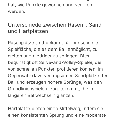
hat, wie Punkte gewonnen und verloren
werden.
Unterschiede zwischen Rasen-, Sand-
und Hartplätzen
Rasenplätze sind bekannt für ihre schnelle
Spielfläche, die es dem Ball ermöglicht, zu
gleiten und niedriger zu springen. Dies
begünstigt oft Serve-and-Volley-Spieler, die
von schnellen Punkten profitieren können. Im
Gegensatz dazu verlangsamen Sandplätze den
Ball und erzeugen höhere Sprünge, was den
Grundlinienspielern zugutekommt, die in
längeren Ballwechseln glänzen.
Hartplätze bieten einen Mittelweg, indem sie
einen konsistenten Sprung und eine moderate