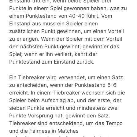
Einstand tritt ein, wenn beide Spieler drei
Punkte in einem Spiel gewonnen haben, was zu
einem Punktestand von 40-40 führt. Vom
Einstand aus muss ein Spieler einen
zusätzlichen Punkt gewinnen, um einen Vorteil
zu erlangen. Wenn der Spieler mit dem Vorteil
den nächsten Punkt gewinnt, gewinnt er das
Spiel; wenn er ihn verliert, kehrt der
Punktestand zum Einstand zurück.
Ein Tiebreaker wird verwendet, um einen Satz
zu entscheiden, wenn der Punktestand 6-6
erreicht. In einem Tiebreaker wechseln sich die
Spieler beim Aufschlag ab, und der erste, der
sieben Punkte erreicht und mindestens zwei
Punkte Vorsprung hat, gewinnt den Satz.
Tiebreaker sind entscheidend, um das Tempo
und die Fairness in Matches