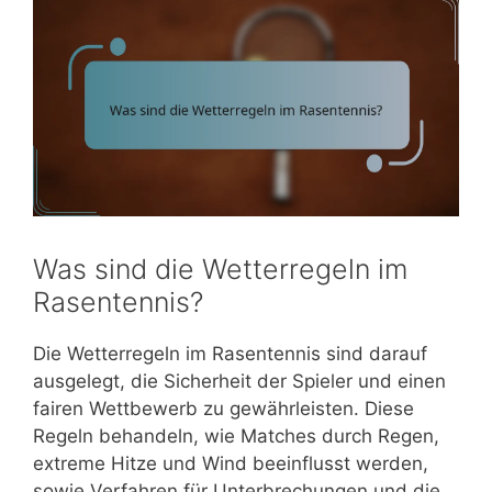
Was sind die Wetterregeln im
Rasentennis?
Die Wetterregeln im Rasentennis sind darauf
ausgelegt, die Sicherheit der Spieler und einen
fairen Wettbewerb zu gewährleisten. Diese
Regeln behandeln, wie Matches durch Regen,
extreme Hitze und Wind beeinflusst werden,
sowie Verfahren für Unterbrechungen und die