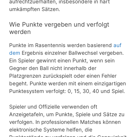
aufrechtzuerhalten, insbesondere in hart
umkämpften Sätzen.
Wie Punkte vergeben und verfolgt
werden
Punkte im Rasentennis werden basierend
auf
dem
Ergebnis einzelner Ballwechsel vergeben.
Ein Spieler gewinnt einen Punkt, wenn sein
Gegner den Ball nicht innerhalb der
Platzgrenzen zurückspielt oder einen Fehler
begeht. Punkte werden mit einem einzigartigen
Punktesystem verfolgt: 0, 15, 30, 40 und Spiel.
Spieler und Offizielle verwenden oft
Anzeigetafeln, um Punkte, Spiele und Sätze zu
verfolgen. In professionellen Matches können
elektronische Systeme helfen, die