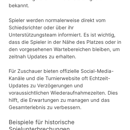
bekannt.
Spieler werden normalerweise direkt vom
Schiedsrichter oder über ihr
Unterstützungsteam informiert. Es ist wichtig,
dass die Spieler in der Nähe des Platzes oder in
den vorgesehenen Wartebereichen bleiben, um
zeitnah Updates zu erhalten.
Für Zuschauer bieten offizielle Social-Media-
Kanäle und die Turnierwebsite oft Echtzeit-
Updates zu Verzögerungen und
voraussichtlichen Wiederaufnahmezeiten. Dies
hilft, die Erwartungen zu managen und das
Gesamterlebnis zu verbessern.
Beispiele für historische
Spielunterbrechungen