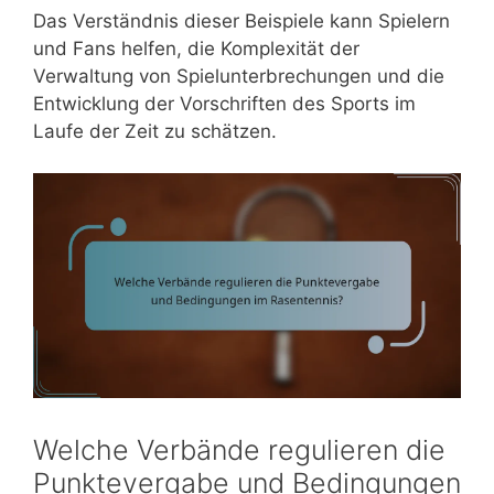
Das Verständnis dieser Beispiele kann Spielern
und Fans helfen, die Komplexität der
Verwaltung von Spielunterbrechungen und die
Entwicklung der Vorschriften des Sports im
Laufe der Zeit zu schätzen.
Welche Verbände regulieren die
Punktevergabe und Bedingungen