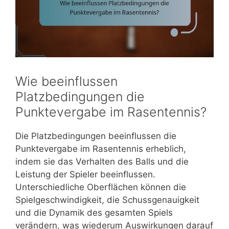
Wie beeinflussen
Platzbedingungen die
Punktevergabe im Rasentennis?
Die Platzbedingungen beeinflussen die
Punktevergabe im Rasentennis erheblich,
indem sie das Verhalten des Balls und die
Leistung der Spieler beeinflussen.
Unterschiedliche Oberflächen können die
Spielgeschwindigkeit, die Schussgenauigkeit
und die Dynamik des gesamten Spiels
verändern, was wiederum Auswirkungen darauf