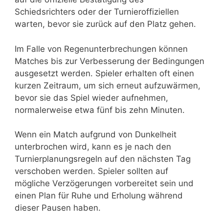
Schiedsrichters oder der Turnieroffiziellen
warten, bevor sie zurück auf den Platz gehen.
Im Falle von Regenunterbrechungen können
Matches bis zur Verbesserung der Bedingungen
ausgesetzt werden. Spieler erhalten oft einen
kurzen Zeitraum, um sich erneut aufzuwärmen,
bevor sie das Spiel wieder aufnehmen,
normalerweise etwa fünf bis zehn Minuten.
Wenn ein Match aufgrund von Dunkelheit
unterbrochen wird, kann es je nach den
Turnierplanungsregeln auf den nächsten Tag
verschoben werden. Spieler sollten auf
mögliche Verzögerungen vorbereitet sein und
einen Plan für Ruhe und Erholung während
dieser Pausen haben.