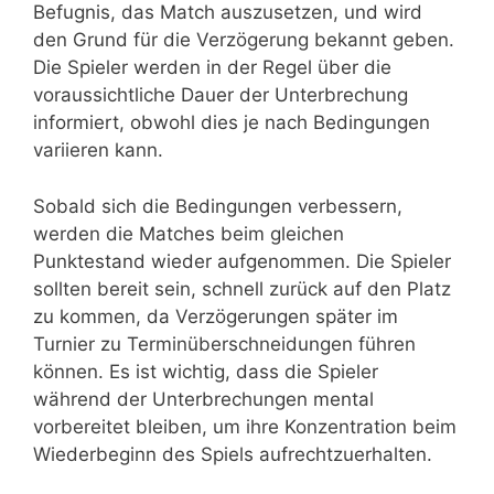
Befugnis, das Match auszusetzen, und wird
den Grund für die Verzögerung bekannt geben.
Die Spieler werden in der Regel über die
voraussichtliche Dauer der Unterbrechung
informiert, obwohl dies je nach Bedingungen
variieren kann.
Sobald sich die Bedingungen verbessern,
werden die Matches beim gleichen
Punktestand wieder aufgenommen. Die Spieler
sollten bereit sein, schnell zurück auf den Platz
zu kommen, da Verzögerungen später im
Turnier zu Terminüberschneidungen führen
können. Es ist wichtig, dass die Spieler
während der Unterbrechungen mental
vorbereitet bleiben, um ihre Konzentration beim
Wiederbeginn des Spiels aufrechtzuerhalten.