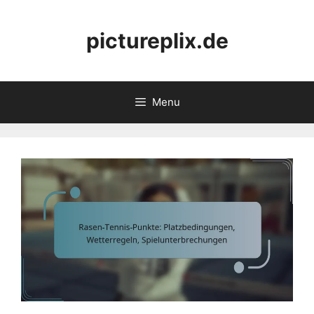
Skip
to
pictureplix.de
content
Menu