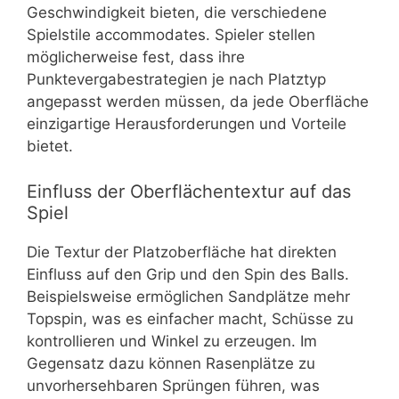
Geschwindigkeit bieten, die verschiedene
Spielstile accommodates. Spieler stellen
möglicherweise fest, dass ihre
Punktevergabestrategien je nach Platztyp
angepasst werden müssen, da jede Oberfläche
einzigartige Herausforderungen und Vorteile
bietet.
Einfluss der Oberflächentextur auf das
Spiel
Die Textur der Platzoberfläche hat direkten
Einfluss auf den Grip und den Spin des Balls.
Beispielsweise ermöglichen Sandplätze mehr
Topspin, was es einfacher macht, Schüsse zu
kontrollieren und Winkel zu erzeugen. Im
Gegensatz dazu können Rasenplätze zu
unvorhersehbaren Sprüngen führen, was