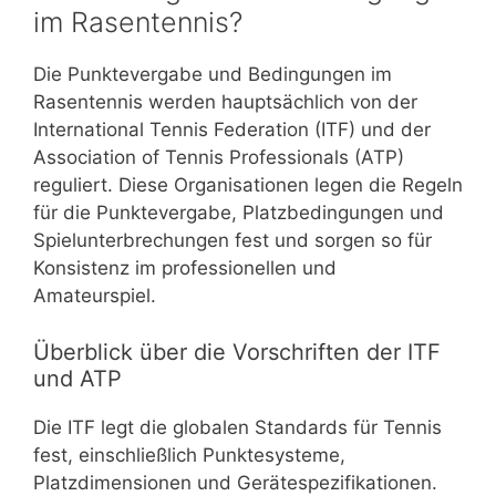
im Rasentennis?
Die Punktevergabe und Bedingungen im
Rasentennis werden hauptsächlich von der
International Tennis Federation (ITF) und der
Association of Tennis Professionals (ATP)
reguliert. Diese Organisationen legen die Regeln
für die Punktevergabe, Platzbedingungen und
Spielunterbrechungen fest und sorgen so für
Konsistenz im professionellen und
Amateurspiel.
Überblick über die Vorschriften der ITF
und ATP
Die ITF legt die globalen Standards für Tennis
fest, einschließlich Punktesysteme,
Platzdimensionen und Gerätespezifikationen.