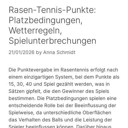
Rasen-Tennis-Punkte:
Platzbedingungen,
Wetterregeln,
Spielunterbrechungen
21/01/2026
by
Anna Schmidt
Die Punktevergabe im Rasentennis erfolgt nach
einem einzigartigen System, bei dem Punkte als
15, 30, 40 und Spiel gezählt werden, was in
Sätzen gipfelt, die den Gewinner des Spiels
bestimmen. Die Platzbedingungen spielen eine
entscheidende Rolle bei der Beeinflussung der
Spielweise, da unterschiedliche Oberflächen
das Verhalten des Balls und die Leistung der
Spieler beeinflussen können. Darüber hinaus