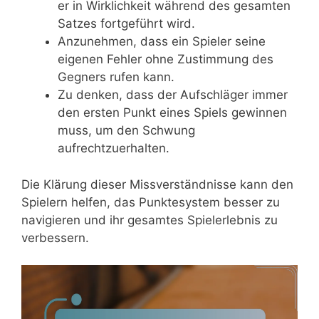
er in Wirklichkeit während des gesamten
Satzes fortgeführt wird.
Anzunehmen, dass ein Spieler seine
eigenen Fehler ohne Zustimmung des
Gegners rufen kann.
Zu denken, dass der Aufschläger immer
den ersten Punkt eines Spiels gewinnen
muss, um den Schwung
aufrechtzuerhalten.
Die Klärung dieser Missverständnisse kann den
Spielern helfen, das Punktesystem besser zu
navigieren und ihr gesamtes Spielerlebnis zu
verbessern.