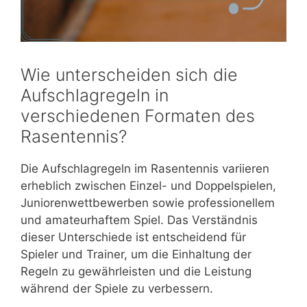
Wie unterscheiden sich die
Aufschlagregeln in
verschiedenen Formaten des
Rasentennis?
Die Aufschlagregeln im Rasentennis variieren
erheblich zwischen Einzel- und Doppelspielen,
Juniorenwettbewerben sowie professionellem
und amateurhaftem Spiel. Das Verständnis
dieser Unterschiede ist entscheidend für
Spieler und Trainer, um die Einhaltung der
Regeln zu gewährleisten und die Leistung
während der Spiele zu verbessern.