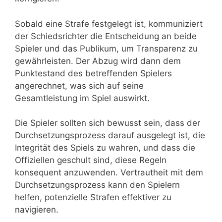
Sobald eine Strafe festgelegt ist, kommuniziert
der Schiedsrichter die Entscheidung an beide
Spieler und das Publikum, um Transparenz zu
gewährleisten. Der Abzug wird dann dem
Punktestand des betreffenden Spielers
angerechnet, was sich auf seine
Gesamtleistung im Spiel auswirkt.
Die Spieler sollten sich bewusst sein, dass der
Durchsetzungsprozess darauf ausgelegt ist, die
Integrität des Spiels zu wahren, und dass die
Offiziellen geschult sind, diese Regeln
konsequent anzuwenden. Vertrautheit mit dem
Durchsetzungsprozess kann den Spielern
helfen, potenzielle Strafen effektiver zu
navigieren.