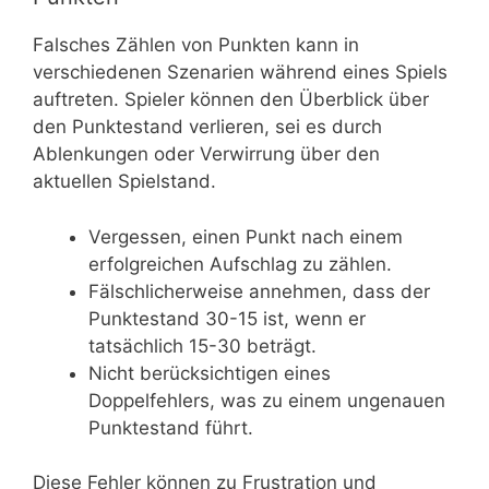
Falsches Zählen von Punkten kann in
verschiedenen Szenarien während eines Spiels
auftreten. Spieler können den Überblick über
den Punktestand verlieren, sei es durch
Ablenkungen oder Verwirrung über den
aktuellen Spielstand.
Vergessen, einen Punkt nach einem
erfolgreichen Aufschlag zu zählen.
Fälschlicherweise annehmen, dass der
Punktestand 30-15 ist, wenn er
tatsächlich 15-30 beträgt.
Nicht berücksichtigen eines
Doppelfehlers, was zu einem ungenauen
Punktestand führt.
Diese Fehler können zu Frustration und