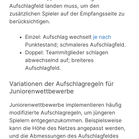
Aufschlagfeld landen muss, um den
zusätzlichen Spieler auf der Empfangsseite zu
berücksichtigen.
Einzel: Aufschlag wechselt
je nach
Punktestand; schmaleres Aufschlagfeld.
Doppel: Teammitglieder schlagen
abwechselnd auf; breiteres
Aufschlagfeld.
Variationen der Aufschlagregeln für
Juniorenwettbewerbe
Juniorenwettbewerbe implementieren häufig
modifizierte Aufschlagregeln, um jüngeren
Spielern entgegenzukommen. Beispielsweise
kann die Höhe des Netzes angepasst werden,
und die Abmessungen des Aufschlagfeldes