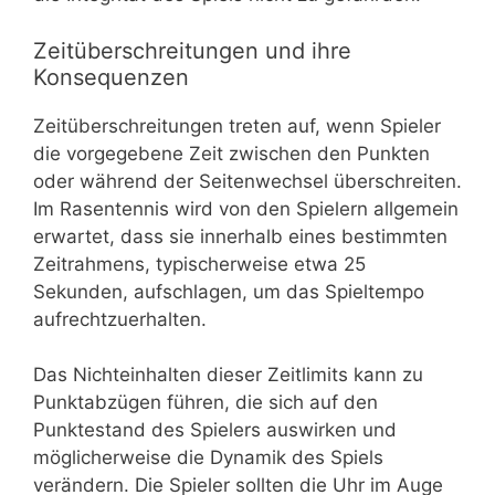
Zeitüberschreitungen und ihre
Konsequenzen
Zeitüberschreitungen treten auf, wenn Spieler
die vorgegebene Zeit zwischen den Punkten
oder während der Seitenwechsel überschreiten.
Im Rasentennis wird von den Spielern allgemein
erwartet, dass sie innerhalb eines bestimmten
Zeitrahmens, typischerweise etwa 25
Sekunden, aufschlagen, um das Spieltempo
aufrechtzuerhalten.
Das Nichteinhalten dieser Zeitlimits kann zu
Punktabzügen führen, die sich auf den
Punktestand des Spielers auswirken und
möglicherweise die Dynamik des Spiels
verändern. Die Spieler sollten die Uhr im Auge