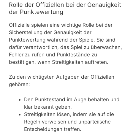
Rolle der Offiziellen bei der Genauigkeit
der Punktewertung
Offizielle spielen eine wichtige Rolle bei der
Sicherstellung der Genauigkeit der
Punktewertung während der Spiele. Sie sind
dafür verantwortlich, das Spiel zu überwachen,
Fehler zu rufen und Punktestände zu
bestätigen, wenn Streitigkeiten auftreten.
Zu den wichtigsten Aufgaben der Offiziellen
gehören:
Den Punktestand im Auge behalten und
klar bekannt geben.
Streitigkeiten lösen, indem sie auf die
Regeln verweisen und unparteiische
Entscheidungen treffen.