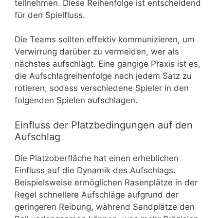
teilnehmen. Diese Reihenfolge ist entscheidend
für den Spielfluss.
Die Teams sollten effektiv kommunizieren, um
Verwirrung darüber zu vermeiden, wer als
nächstes aufschlägt. Eine gängige Praxis ist es,
die Aufschlagreihenfolge nach jedem Satz zu
rotieren, sodass verschiedene Spieler in den
folgenden Spielen aufschlagen.
Einfluss der Platzbedingungen auf den
Aufschlag
Die Platzoberfläche hat einen erheblichen
Einfluss auf die Dynamik des Aufschlags.
Beispielsweise ermöglichen Rasenplätze in der
Regel schnellere Aufschläge aufgrund der
geringeren Reibung, während Sandplätze den