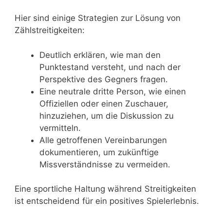
Hier sind einige Strategien zur Lösung von
Zählstreitigkeiten:
Deutlich erklären, wie man den
Punktestand versteht, und nach der
Perspektive des Gegners fragen.
Eine neutrale dritte Person, wie einen
Offiziellen oder einen Zuschauer,
hinzuziehen, um die Diskussion zu
vermitteln.
Alle getroffenen Vereinbarungen
dokumentieren, um zukünftige
Missverständnisse zu vermeiden.
Eine sportliche Haltung während Streitigkeiten
ist entscheidend für ein positives Spielerlebnis.