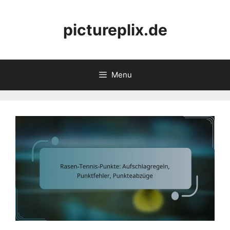
Skip
to
pictureplix.de
content
Menu