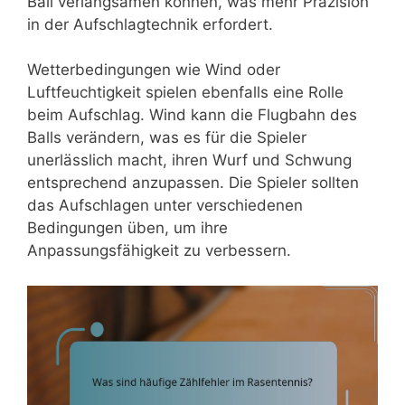
Ball verlangsamen können, was mehr Präzision
in der Aufschlagtechnik erfordert.
Wetterbedingungen wie Wind oder
Luftfeuchtigkeit spielen ebenfalls eine Rolle
beim Aufschlag. Wind kann die Flugbahn des
Balls verändern, was es für die Spieler
unerlässlich macht, ihren Wurf und Schwung
entsprechend anzupassen. Die Spieler sollten
das Aufschlagen unter verschiedenen
Bedingungen üben, um ihre
Anpassungsfähigkeit zu verbessern.