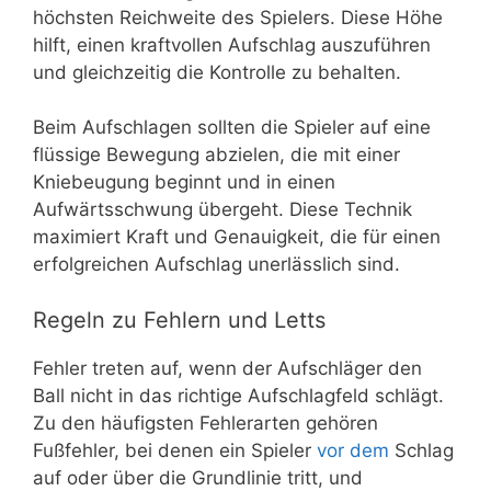
höchsten Reichweite des Spielers. Diese Höhe
hilft, einen kraftvollen Aufschlag auszuführen
und gleichzeitig die Kontrolle zu behalten.
Beim Aufschlagen sollten die Spieler auf eine
flüssige Bewegung abzielen, die mit einer
Kniebeugung beginnt und in einen
Aufwärtsschwung übergeht. Diese Technik
maximiert Kraft und Genauigkeit, die für einen
erfolgreichen Aufschlag unerlässlich sind.
Regeln zu Fehlern und Letts
Fehler treten auf, wenn der Aufschläger den
Ball nicht in das richtige Aufschlagfeld schlägt.
Zu den häufigsten Fehlerarten gehören
Fußfehler, bei denen ein Spieler
vor dem
Schlag
auf oder über die Grundlinie tritt, und